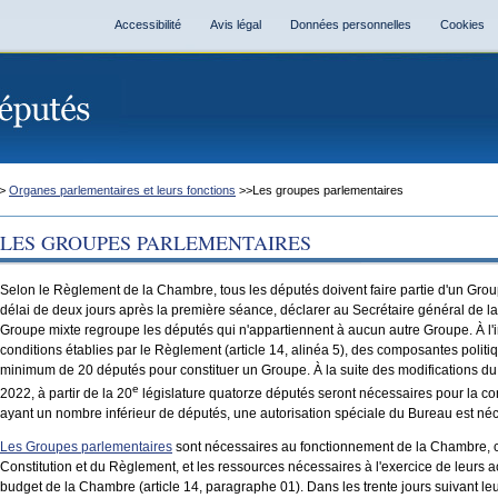
Accessibilité
Avis légal
Données personnelles
Cookies
>
Organes parlementaires et leurs fonctions
>>Les groupes parlementaires
LES GROUPES PARLEMENTAIRES
Selon le Règlement de la Chambre, tous les députés doivent faire partie d'un Grou
délai de deux jours après la première séance, déclarer au Secrétaire général de l
Groupe mixte regroupe les députés qui n'appartiennent à aucun autre Groupe. À l
conditions établies par le Règlement (article 14, alinéa 5), des composantes politiq
minimum de 20 députés pour constituer un Groupe. À la suite des modifications 
e
2022, à partir de la 20
législature quatorze députés seront nécessaires pour la co
ayant un nombre inférieur de députés, une autorisation spéciale du Bureau est néc
Les Groupes parlementaires
sont nécessaires au fonctionnement de la Chambre, c
Constitution et du Règlement, et les ressources nécessaires à l'exercice de leurs a
budget de la Chambre (article 14, paragraphe 01). Dans les trente jours suivant le